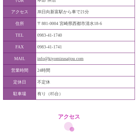
代表
本部 伸治
アクセス
JR日向新富駅から車で21分
住所
〒881-0004 宮崎県西都市清水18-6
TEL
0983-41-1740
FAX
0983-41-1741
MAIL
info@kiyomizusaijou.com
営業時間
24時間
定休日
不定休
駐車場
有り（85台）
アクセス